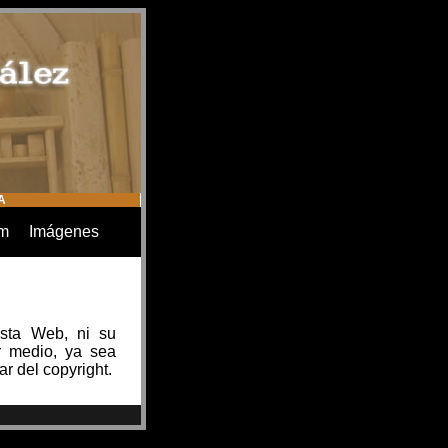
A
um
Imágenes
esta Web, ni su
er medio, ya sea
ar del copyright.