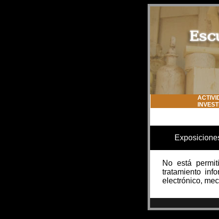
ACTIVI
INVES
Exposicione
No está permit
tratamiento inf
electrónico, mecá