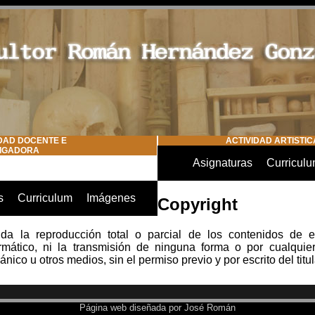
DAD DOCENTE E
ACTIVIDAD ARTISTIC
TIGADORA
Asignaturas
Curricul
s
Curriculum
Imágenes
Copyright
ida la reproducción total o parcial de los contenidos de 
ormático, ni la transmisión de ninguna forma o por cualqui
nico u otros medios, sin el permiso previo y por escrito del titul
Página web diseñada por José Román