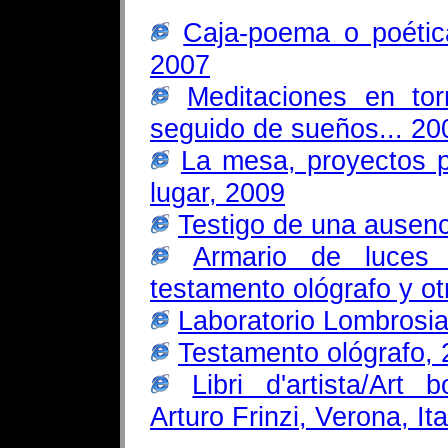
Caja-poema o poética
2007
Meditaciones en tor
seguido de sueños... 20
La mesa, proyectos p
lugar, 2009
Testigo de una ausenc
Armario de luces
testamento ológrafo y o
Laboratorio Lombrosi
Testamento ológrafo,
Libri d'artista/Art 
Arturo Frinzi, Verona, Ita