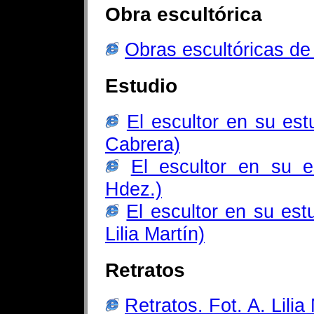
Obra escultórica
Obras escultóricas 
Estudio
El escultor en su est
Cabrera)
El escultor en su e
Hdez.)
El escultor en su est
Lilia Martín)
Retratos
Retratos. Fot. A. Lilia