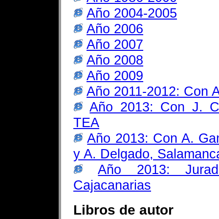
Año 2004-2005
Año 2006
Año 2007
Año 2008
Año 2009
Año 2011-2012: Con 
Año 2013: Con J. Co
TEA
Año 2013: Con A. Ga
y A. Delgado, Salamanc
Año 2013: Jurad
Cajacanarias
Libros de autor