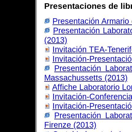
Presentaciones de lib
Presentación Armario
Presentación Laborat
(2013)
Invitación TEA-Teneri
Invitación-Presentaci
Presentación Laborat
Massachussetts (2013)
Affiche Laboratorio L
Invitación-Conferenci
Invitación-Presentaci
Presentación Laborat
Firenze (2013)