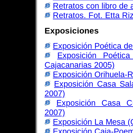
Retratos con libro de a
Retratos. Fot. Etta Ri
Exposiciones
Exposición Poética de
Exposición Poétic
Cajacanarias 2005)
Exposición Orihuela-
Exposición Casa Sal
2007)
Exposición Casa Cu
2007)
Exposición La Mesa (G
Exposición Caja-Poem