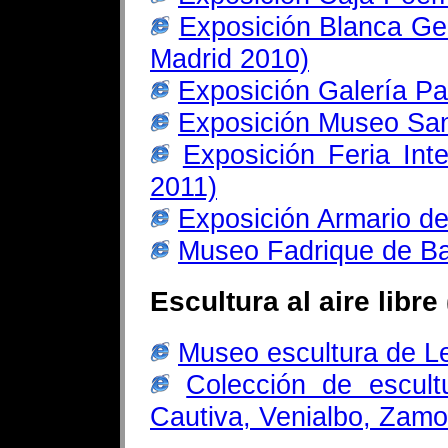
Exposición Blanca Ge
Madrid 2010)
Exposición Galería Pa
Exposición Museo San
Exposición Feria Inte
2011)
Exposición Armario de
Museo Fadrique de Ba
Escultura al aire libre
Museo escultura de L
Colección de escult
Cautiva, Venialbo, Zam