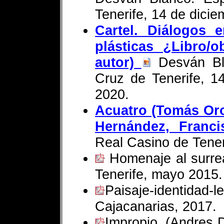
Tenerife, 14 de dici
Cartel. Diálogos e
plásticas ¿Libro/o
autor)
Desván Bla
Cruz de Tenerife, 1
2020.
Acuatro (Tomás Or
Hernández, Franci
Real Casino de Tener
Homenaje al surrea
Tenerife, mayo 2015.
Paisaje-identi
Cajacanarias, 2017.
Impropio, (Andres 