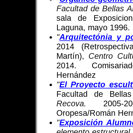
Facultad de Bellas A
sala de Exposici
Laguna, mayo 1996.
"
Arquitectónia y p
2014 (Retrospectiv
Martín),
Centro Cult
2014. Comisari
Hernández
"
El Proyecto escult
Facultad de Bella
Recova.
2005-201
Oropesa/Román Hern
"
Exposición Alumn
elemento estructural