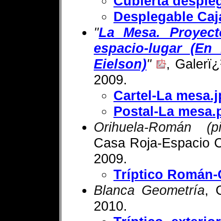
Cubierta desple
Desplegable Caj
"
La Mesa. Proyect
espacio-lugar (E
Eielson)
"
, Galerï
2009.
Cartel-La mesa.
Postal-La mesa.
Orihuela-Román (pin
Casa Roja-Espacio Cu
2009.
Tríptico Román-
Blanca Geometría
, 
2010.