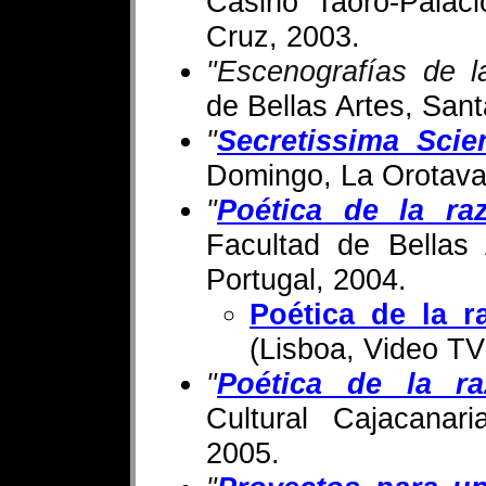
Casino Taoro-Palac
Cruz, 2003.
"Escenografías de 
de Bellas Artes, Sant
"
Secretissima Scie
Domingo, La Orotava,
"
Poética de la ra
Facultad de Bellas 
Portugal, 2004.
Poética de la r
(Lisboa, Video TV
"
Poética de la ra
Cultural Cajacanar
2005.