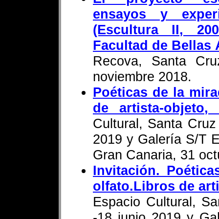
ensayos y experi
(Escultura II, 20
Facultad de Bellas
Recova, Santa Cruz
noviembre 2018.
Poéticas de la mirad
de artista-objeto
Cultural, Santa Cruz
2019 y Galería S/T E
Gran Canaria, 31 oct
Invitación. Poética
olfato.Libros de ar
Espacio Cultural, S
-18 junio 2019 y Gal