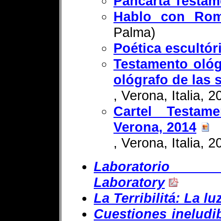
Pancarta Testame
Hablo con Ro
Palma)
Poética escultór
Testamento ológ
ológrafo de las
, Verona, Italia, 2
Cartel Testam
Verona, 2014
, Verona, Italia, 2
Laboratorio L
Laboratory
La Terribilitá: La l
Cuestiones ineludib