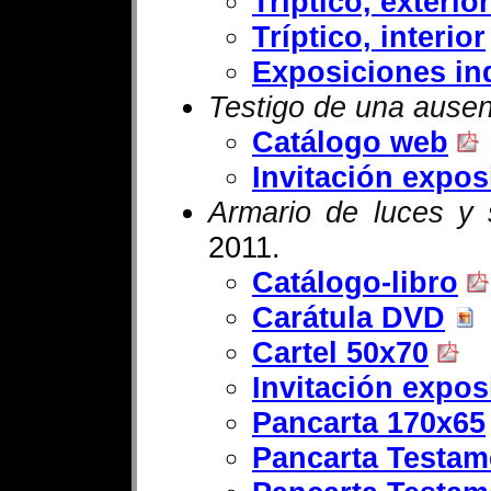
Tríptico, exterior
Tríptico, interior
Exposiciones in
Testigo de una ausen
Catálogo web
Invitación expos
Armario de luces y
2011.
Catálogo-libro
Carátula DVD
Cartel 50x70
Invitación expos
Pancarta 170x65
Pancarta Testam