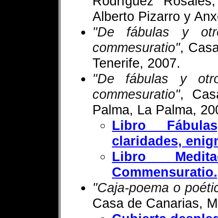
Rodríguez Rosales,
Alberto Pizarro y An
"De fábulas y ot
commesuratio"
, Casa
Tenerife, 2007.
"De fábulas y otr
commesuratio"
, Cas
Palma, La Palma, 20
Libro Fábul
claridades, eni
Libro Medi
Commensuratio.
"Caja-poema o poétic
Casa de Canarias, M