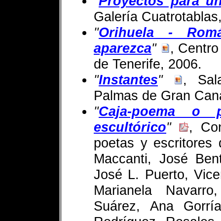
"
Proyectos para un
Galería Cuatrotablas
"
Orihuela - Ro
aparezca
"
, Centro
de Tenerife, 2006.
"
Instantes
"
, Sal
Palmas de Gran Cana
"
Caja-poema o p
escultórico
"
, Co
poetas y escritores 
Maccanti, José Ben
José L. Puerto, Vice
Marianela Navarro
Suárez, Ana Gorrí