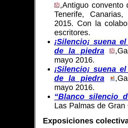
,Antiguo convento
Tenerife, Canarias
2015. Con la colab
escritores.
¡Silencio¡ suena e
de la piedra
,Ga
mayo 2016.
¡Silencio¡ suena e
de la piedra
,Ga
mayo 2016.
“Blanco silencio 
Las Palmas de Gran 
Exposiciones colectiv