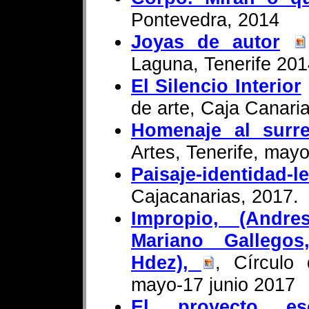
Pontevedra, 2014
Joyas de autor
Laguna, Tenerife 20
El Silencio Interior
de arte, Caja Canari
Homenaje al surre
Artes, Tenerife, may
Paisaje-identidad-l
Cajacanarias, 2017.
Impropio, (Andre
Mariano Gallego
Hdez),
, Círculo 
mayo-17 junio 2017
El proyecto escu