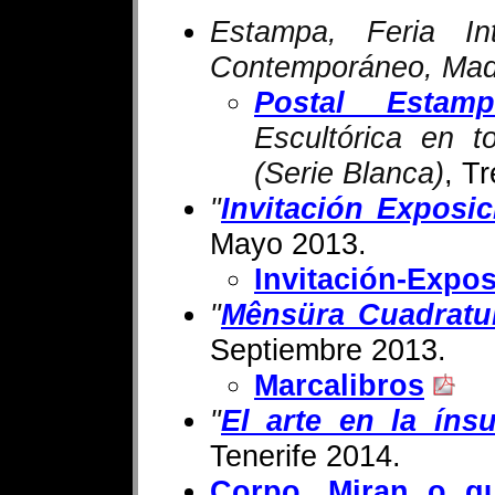
Estampa, Feria Int
Contemporáneo, Madr
Postal Estam
Escultórica en 
(Serie Blanca)
, T
"
Invitación Exposi
Mayo 2013.
Invitación-Expos
"
Mênsüra Cuadrat
Septiembre 2013.
Marcalibros
"
El arte en la íns
Tenerife 2014.
Corpo. Miran o q