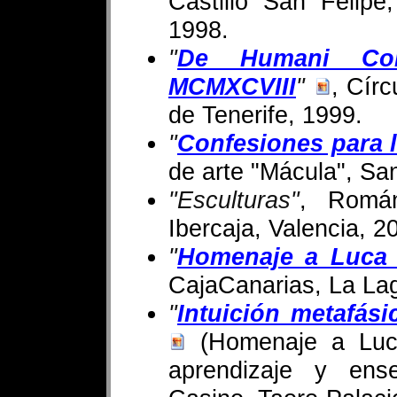
Castillo San Felipe
1998.
"
De Humani Cor
MCMXCVIII
"
, Círc
de Tenerife, 1999.
"
Confesiones para l
de arte "Mácula", Sa
"Esculturas"
, Román
Ibercaja, Valencia, 2
"
Homenaje a Luca P
CajaCanarias, La La
"
Intuición metafási
(Homenaje a Luca 
aprendizaje y ens