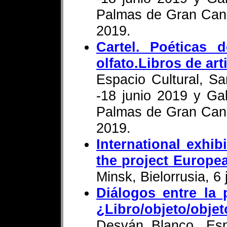
Palmas de Gran Cana
2019.
Cartel. Poéticas 
olfato.Libros de ar
Espacio Cultural, S
-18 junio 2019 y Gal
Palmas de Gran Cana
2019.
International exhib
the project Europe
Minsk, Bielorrusia, 6
Diálogos entre la 
¿Libro/objeto/obje
Desván Blanco. Esp